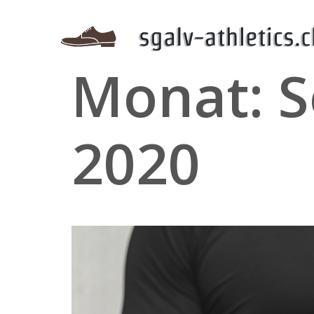
Skip
to
content
Monat:
S
2020